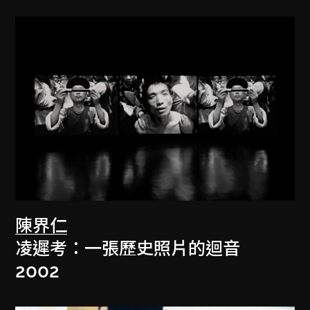
陳界仁
凌遲考：一張歷史照片的迴音
2002