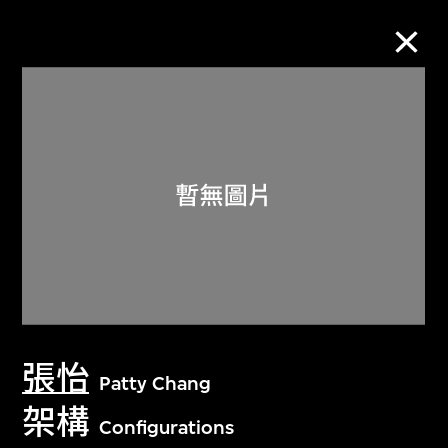
M+藏品
進一步篩選
搜索
關於M+藏品
張怡
探索世界頂級的二十及二十一世紀視覺
Patty Chang
文化藏品。
架構
Configurations