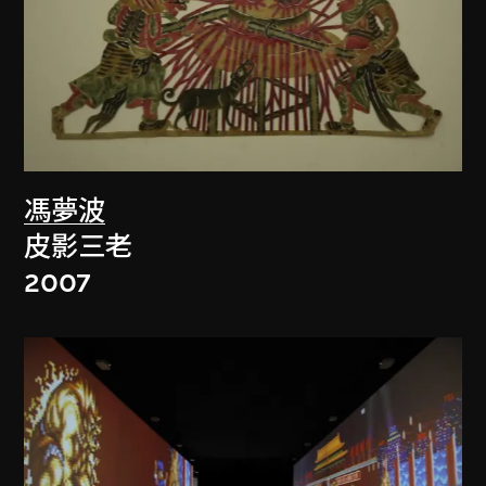
馮夢波
皮影三老
2007