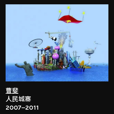
曹斐
人民城寨
2007–2011