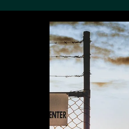
搜索M+藏品
Sea
19,052項結果
進一步篩選
關於M+藏品
探索世界頂級的二十及二十
一世紀視覺文化藏品。