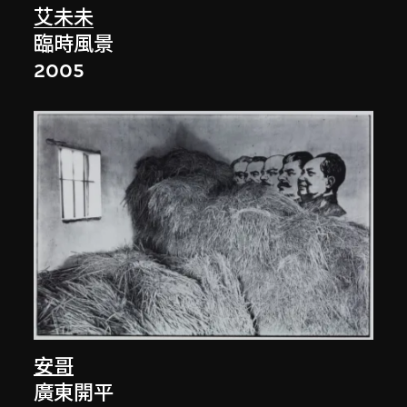
艾未未
臨時風景
2005
安哥
廣東開平