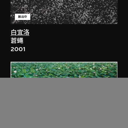
展出中
白宜洛
蒼蠅
2001