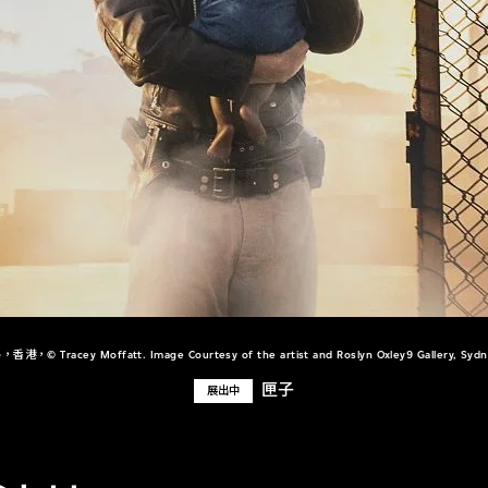
，香港，© Tracey Moffatt. Image Courtesy of the artist and Roslyn Oxley9 Gallery, Sydn
匣子
展出中