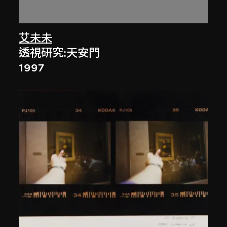
艾未未
透視研究:天安門
1997