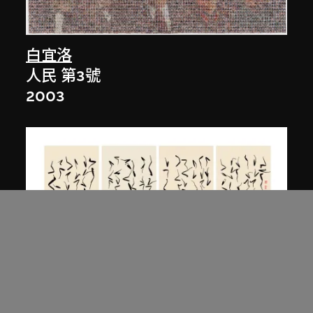
白宜洛
人民 第3號
2003