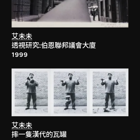
艾未未
透視研究:伯恩聯邦議會大廈
1999
艾未未
摔一隻漢代的瓦罐