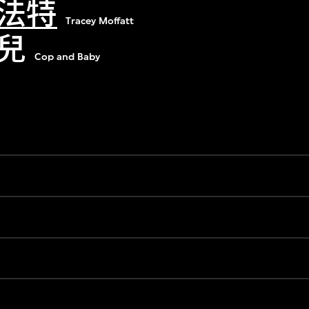
法特
Tracey Moffatt
兒
Cop and Baby