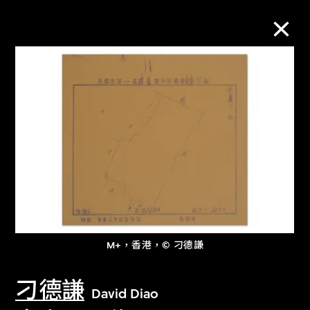
M+藏品
進一步篩選
搜索
關於M+藏品
M+，香港，© 刁德謙
探索世界頂級的二十及二十一世紀視覺
文化藏品。
刁德謙
David Diao