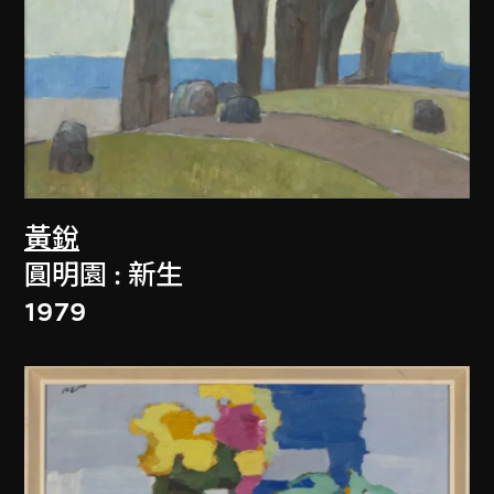
黃銳
圓明園 : 新生
1979