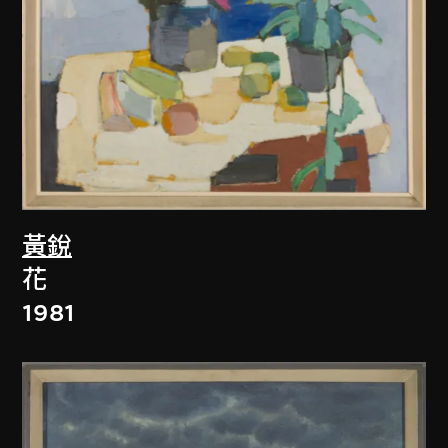
黃銳
花
1981