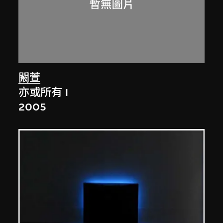
闞萱
亦或所有 I
2005