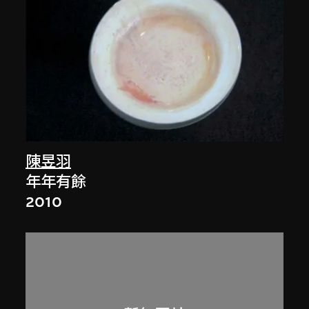
陳昱羽
年年有餘
2010