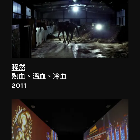
程然
熱血、溫血、冷血
2011