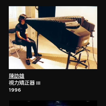
陳劭雄
視力矯正器 III
1996