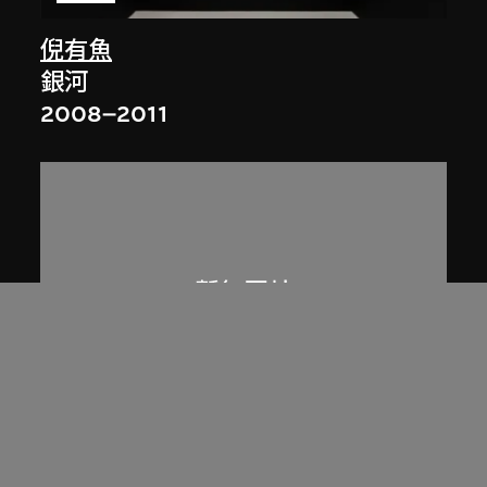
倪有魚
銀河
2008–2011
汪建偉
我的視覺檔案