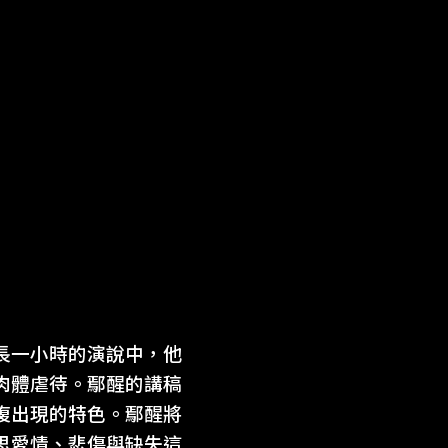
長一小時的演說中，他
肉體虐待。鄢醒的講稿
複出現的特色。鄢醒將
思愛情、悲傷與缺失這