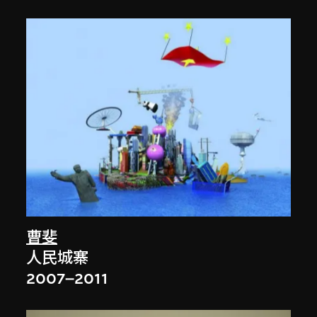
曹斐
人民城寨
2007–2011