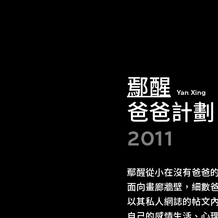
鄢醒
Yan Xing
爸爸計劃
2011
鄢醒從小在沒有爸爸
面向畫廊牆壁，細數
以其私人網誌的帖文
自己的感情生活、心