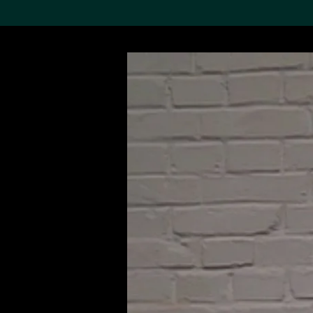
搜索M+藏品
Sea
19,052項結果
進一步篩選
關於M+藏品
探索世界頂級的二十及二十
一世紀視覺文化藏品。