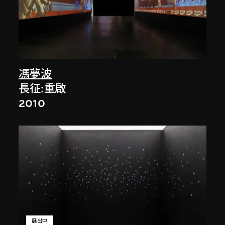
馮夢波
長征:重啟
2010
展出中