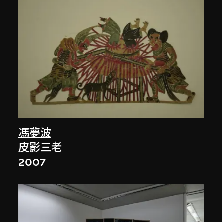
馮夢波
皮影三老
2007