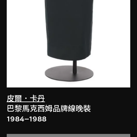
皮爾．卡丹
巴黎馬克西姆品牌線晚裝
1984–1988