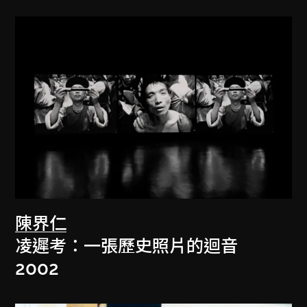
陳界仁
凌遲考：一張歷史照片的迴音
2002