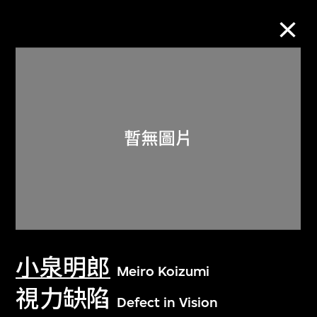
M+藏品
進一步篩選
搜索
關於M+藏品
小泉明郎
探索世界頂級的二十及二十一世紀視覺
Meiro Koizumi
文化藏品。
視力缺陷
Defect in Vision