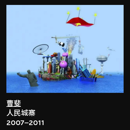
曹斐
人民城寨
2007–2011