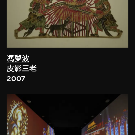
馮夢波
皮影三老
2007