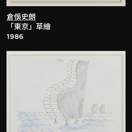
倉俁史朗
「東京」草繪
1986