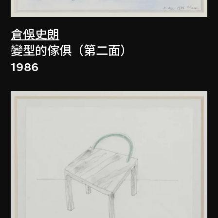
倉俁史朗
變型的傢俱（第二面）
1986