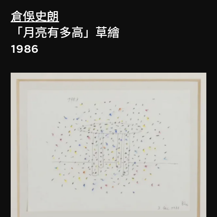
倉俁史朗
「月亮有多高」草繪
1986