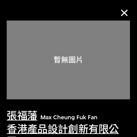
M+藏品
進一步篩選
搜索
關於M+藏品
張福藩
探索世界頂級的二十及二十一世紀視覺
Max Cheung Fuk Fan
文化藏品。
香港產品設計創新有限公