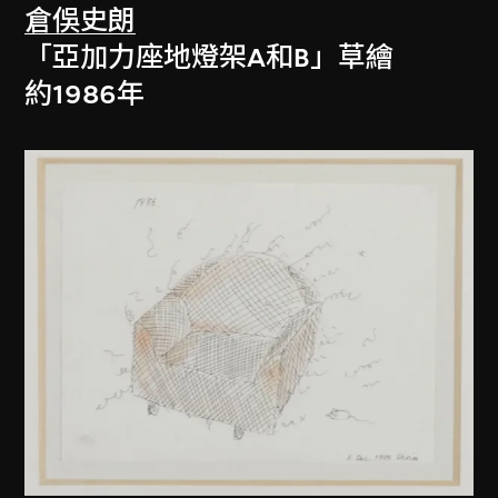
倉俁史朗
「亞加力座地燈架A和B」草繪
約1986年