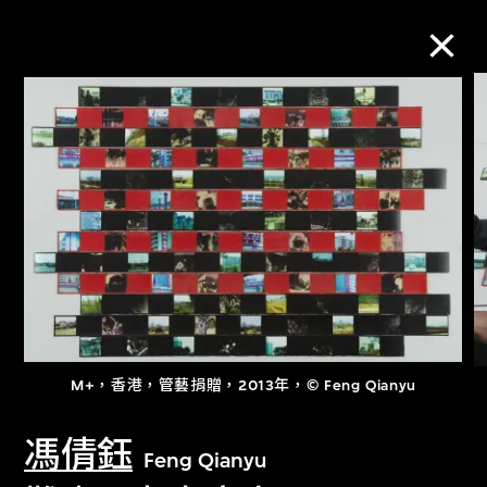
M+藏品
進一步篩選
搜索
關於M+藏品
M+，香港，管藝捐贈，2013年，© Feng Qianyu
探索世界頂級的二十及二十一世紀視覺
文化藏品。
馮倩鈺
Feng Qianyu