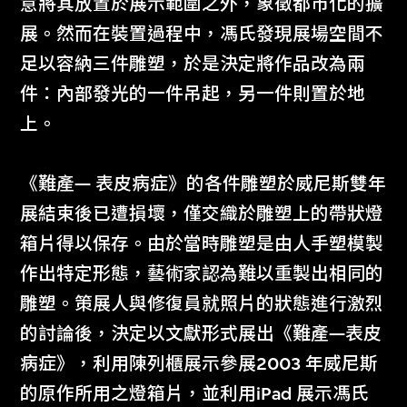
意將其放置於展示範圍之外，象徵都市化的擴
展。然而在裝置過程中，馮氏發現展場空間不
足以容納三件雕塑，於是決定將作品改為兩
件：內部發光的一件吊起，另一件則置於地
上。
《難產— 表皮病症》的各件雕塑於威尼斯雙年
展結束後已遭損壞，僅交織於雕塑上的帶狀燈
箱片得以保存。由於當時雕塑是由人手塑模製
作出特定形態，藝術家認為難以重製出相同的
雕塑。策展人與修復員就照片的狀態進行激烈
的討論後，決定以文獻形式展出《難產—表皮
病症》，利用陳列櫃展示參展2003 年威尼斯
的原作所用之燈箱片，並利用iPad 展示馮氏