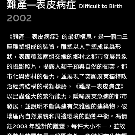
難產—表皮病症
Difficult to Birth
2002
《難產— 表皮病症》的最初構思，是一個由三
座雕塑組成的裝置，雕塑以人手塑成昆蟲形
狀，表面覆蓋兩組交織的鄉村之都市發展景象
的攝影照片，揭露人類干預與自然的衝突，都
市化與鄉村的張力，並展現了突顯廣東獨特政
治經濟結構的橫額標語。《難產—表皮病症》
以昆蟲強大的繁衍能力，隱喻廣東急速的都市
發展，並說明不斷興建有欠雅觀的建築物，破
壞區內自然景貌和周邊環境的動態平衡。馮倩
鈺2003 年設計的雕塑，每件大小不一，並故