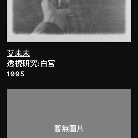
艾未未
透視研究:白宮
1995