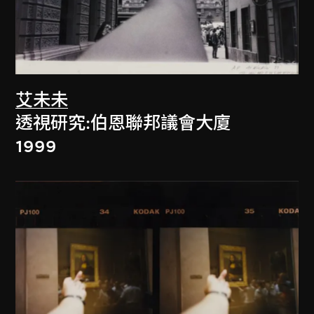
艾未未
透視研究:伯恩聯邦議會大廈
1999