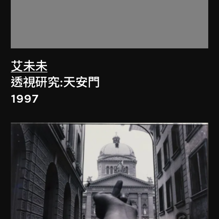
艾未未
透視研究:天安門
1997