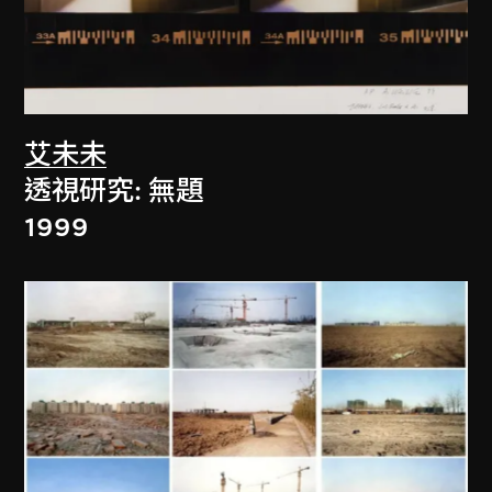
艾未未
透視研究: 無題
1999