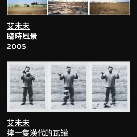
艾未未
臨時風景
2005
艾未未
摔一隻漢代的瓦罐