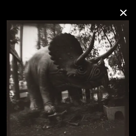
M+藏品
進一步篩選
搜索
關於M+藏品
探索世界頂級的二十及二十一世紀視覺
文化藏品。