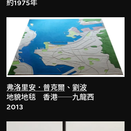
約1975年
弗洛里安．普克爾
、
劉波
地貌地毯 香港──九龍西
2013