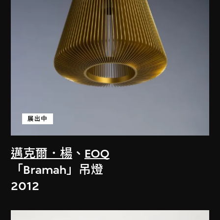
展出中
邁克爾．楊
、
EOQ
「Bramah」吊燈
2012