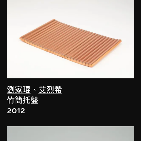
劉家琨
、
艾烈希
竹簡托盤
2012