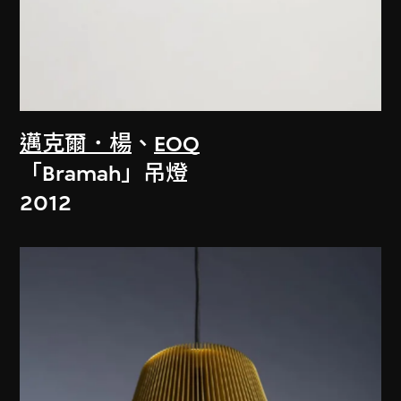
邁克爾．楊
、
EOQ
「Bramah」吊燈
2012