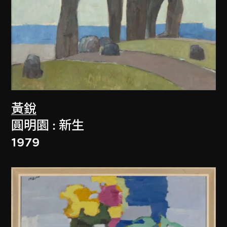
黃銳
圓明園 : 新生
1979