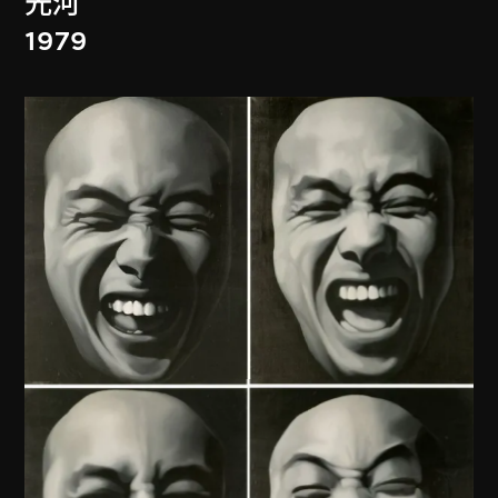
光河
1979