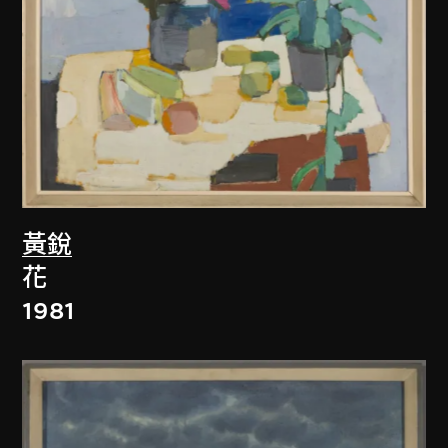
黃銳
花
1981