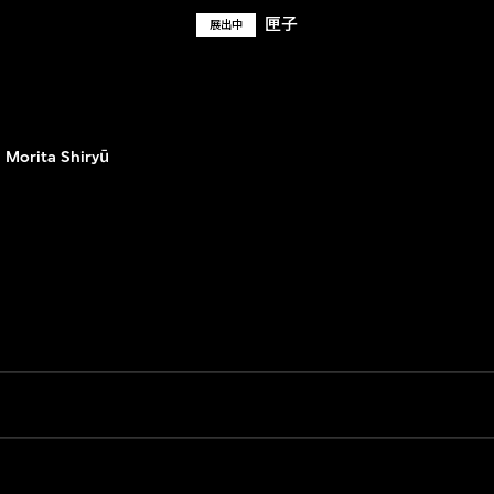
匣子
展出中
Morita Shiryū