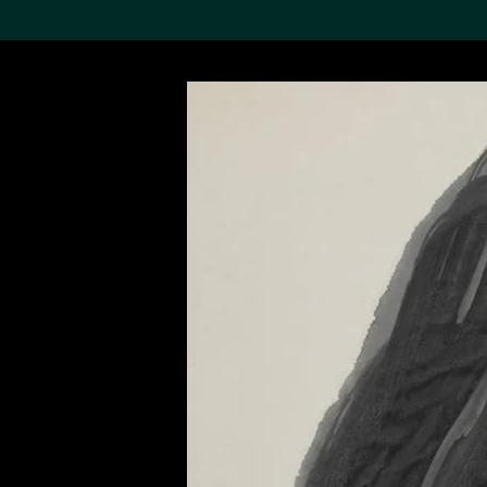
搜索M+藏品
Sea
19,052項結果
進一步篩選
關於M+藏品
探索世界頂級的二十及二十
一世紀視覺文化藏品。