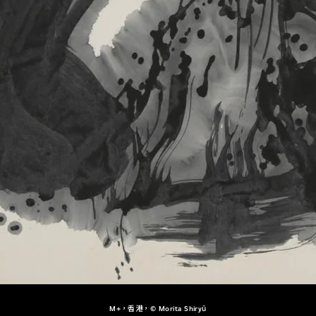
M+，香港，© Morita Shiryū