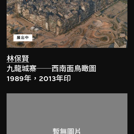
展出中
林保賢
九龍城寨──西南面鳥瞰圖
1989年，2013年印