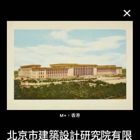
M+藏品
進一步篩選
搜索
關於M+藏品
M+，香港
探索世界頂級的二十及二十一世紀視覺
文化藏品。
北京市建築設計研究院有限