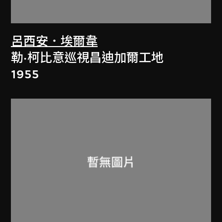
呂西安．埃爾韋
勒·柯比意巡視昌迪加爾工地
1955