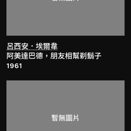
呂西安．埃爾韋
阿美達巴德，朋友相幫剃鬍子
1961