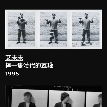
艾未未
摔一隻漢代的瓦罐
1995