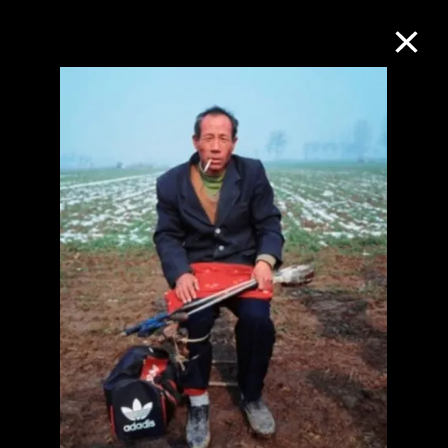
M+藏品
進一步篩選
搜索
關於M+藏品
探索世界頂級的二十及二十一世紀視覺
文化藏品。