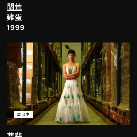
闞萱
雞蛋
1999
展出中
曹斐