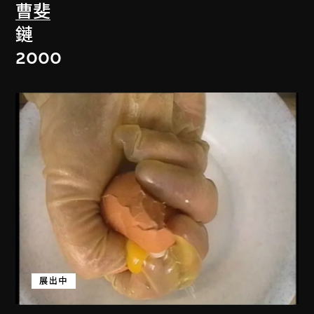
曹斐
鏈
2000
展出中