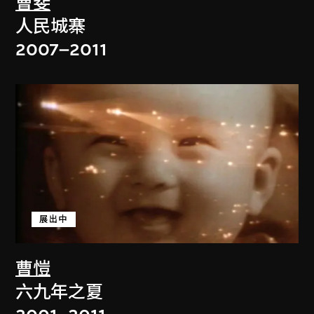
曹斐
人民城寨
2007–2011
展出中
曹愷
六九年之夏