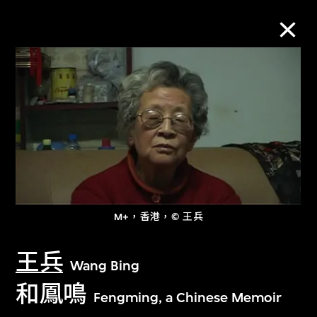
M+藏品
進一步篩選
搜索
M+，香港，© 王兵
關於M+藏品
王兵
探索世界頂級的二十及二十一世紀視覺
Wang Bing
和鳳鳴
文化藏品。
Fengming, a Chinese Memoir