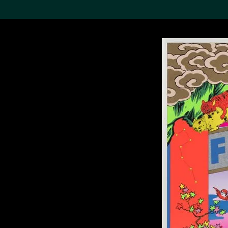
搜索M+藏品
Sea
19,052項結果
進一步篩選
關於M+藏品
探索世界頂級的二十及二十
一世紀視覺文化藏品。