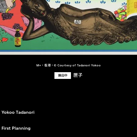
M+，香港，© Courtesy of Tadanori Yokoo
匣子
展出中
Yokoo Tadanori
First Planning