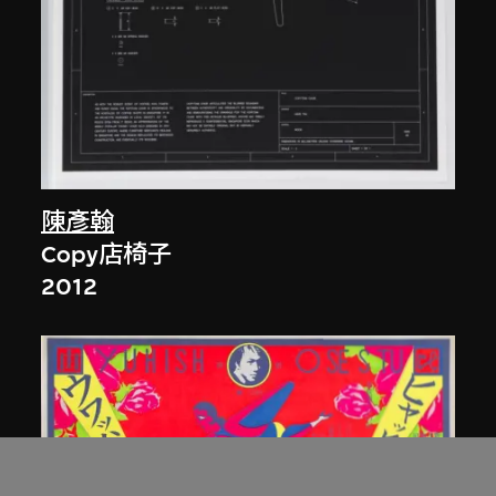
陳彥翰
Copy店椅子
2012