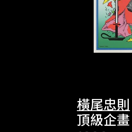
橫尾忠則
頂級企畫