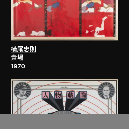
橫尾忠則
責場
1970