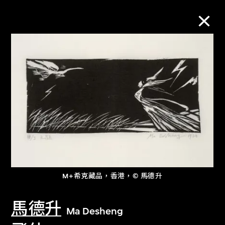
M+藏品
進一步篩選
搜索
關於M+藏品
M+希克藏品，香港，© 馬德升
探索世界頂級的二十及二十一世紀視覺
馬德升
文化藏品。
Ma Desheng