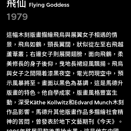
飛仙
Flying Goddess
1979
這幅木刻版畫描繪飛鳥與展翼女子相遇的情
景，飛鳥如鶴，頸長翼闊，狀似從左至右飛越
蘆葦叢；右邊女子則展開翅膀，面向飛鶴，柔
美修長的身子後仰，曳地長裙迎風飄揚。飛鳥
與女子之間隔着漆黑夜空，電光閃現空中，預
示風暴將至。畫面以黑色為基調，這是馬德升
版畫的特色。他自學成家，版畫風格豐富生
動，深受Käthe Kollwitz和Edvard Munch木刻
作品影響。馬德升其他版畫作品多描繪社會精
神的苦悶，曾發表於地下文藝期刊《今天》。