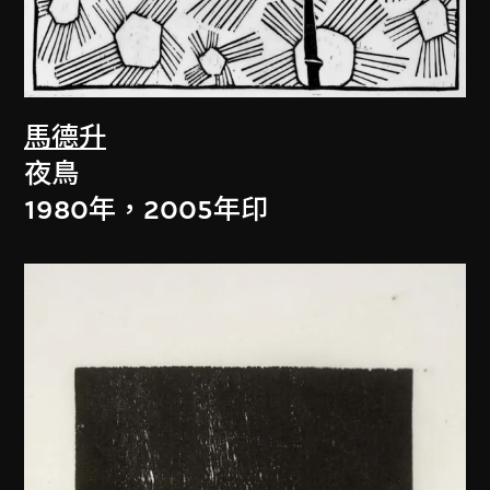
馬德升
夜鳥
1980年，2005年印