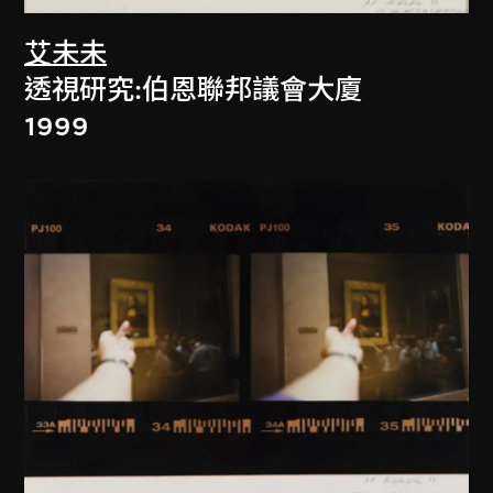
艾未未
透視研究:伯恩聯邦議會大廈
1999