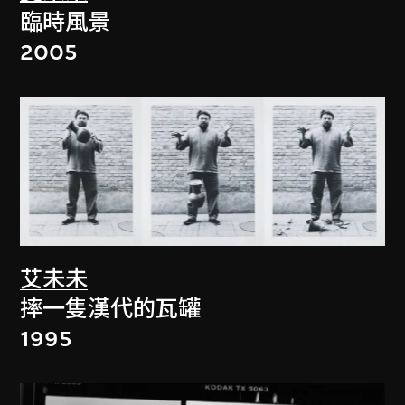
臨時風景
2005
艾未未
摔一隻漢代的瓦罐
1995