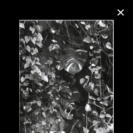
M+藏品
進一步篩選
搜索
關於M+藏品
探索世界頂級的二十及二十一世紀視覺
文化藏品。