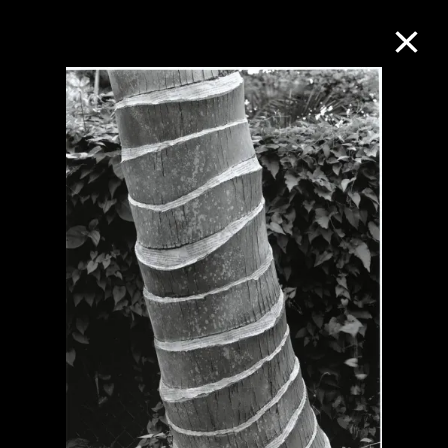
M+藏品
進一步篩選
搜索
關於M+藏品
探索世界頂級的二十及二十一世紀視覺
文化藏品。