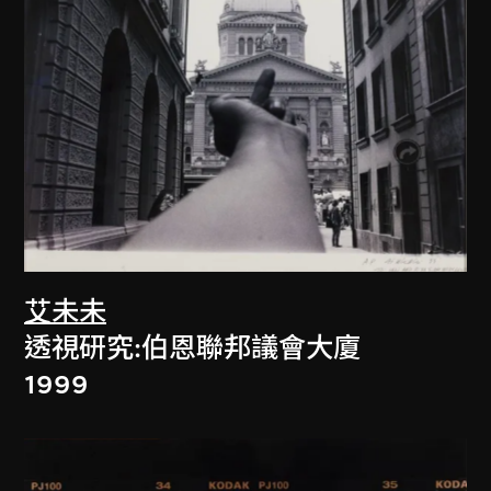
艾未未
透視研究:伯恩聯邦議會大廈
1999