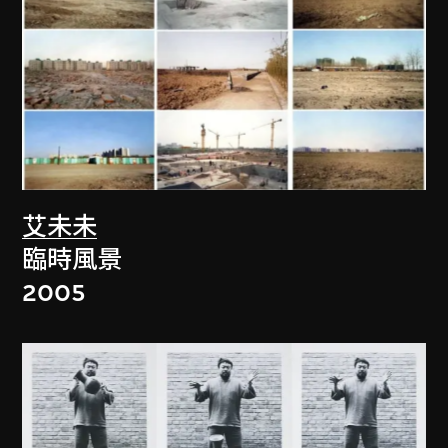
艾未未
臨時風景
2005