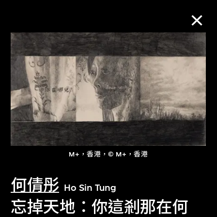
M+藏品
進一步篩選
搜索
關於M+藏品
M+，香港，© M+，香港
何倩彤
探索世界頂級的二十及二十一世紀視覺
Ho Sin Tung
文化藏品。
忘掉天地：你這剎那在何