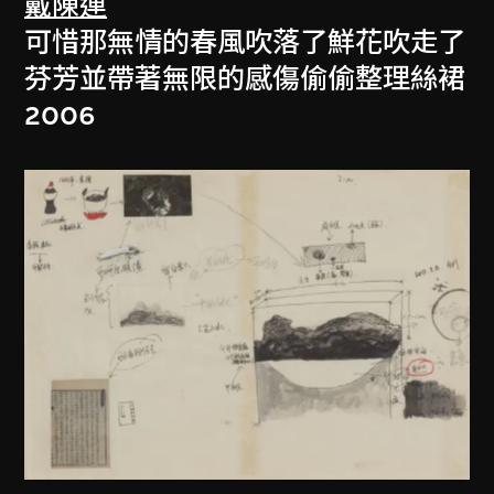
戴陳連
可惜那無情的春風吹落了鮮花吹走了
芬芳並帶著無限的感傷偷偷整理絲裙
2006