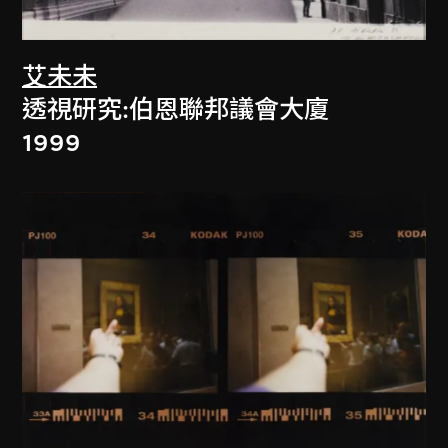
艾未未
透視研究:伯恩聯邦議會大廈
1999