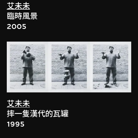
艾未未
臨時風景
2005
艾未未
摔一隻漢代的瓦罐
1995