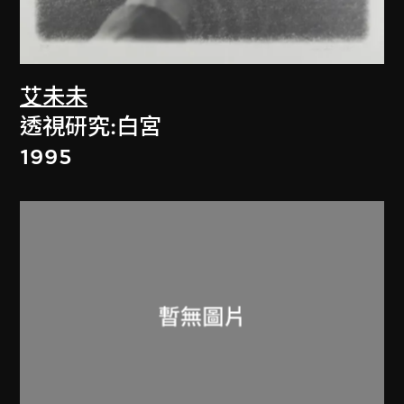
艾未未
透視研究:白宮
1995