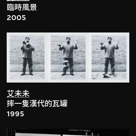
臨時風景
2005
艾未未
摔一隻漢代的瓦罐
1995