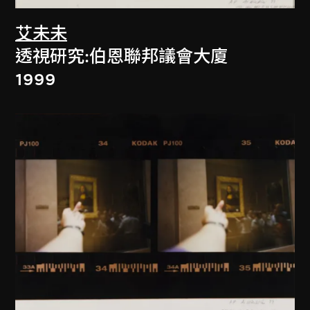
艾未未
透視研究:伯恩聯邦議會大廈
1999