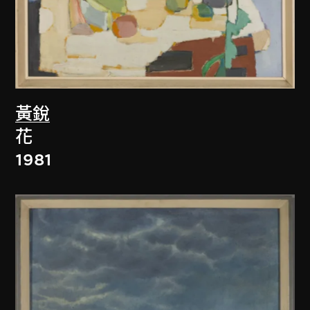
黃銳
花
1981