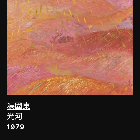
馮國東
光河
1979