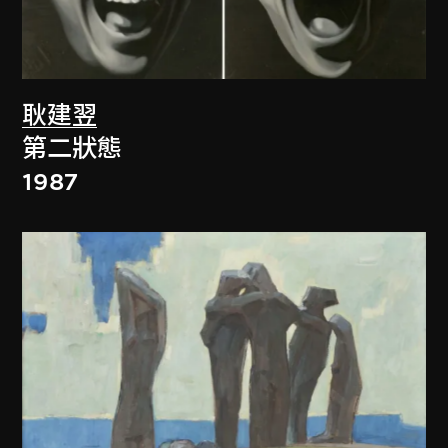
耿建翌
第二狀態
1987