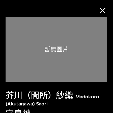
M+藏品
進一步篩選
搜索
關於M+藏品
芥川（間所）紗織
探索世界頂級的二十及二十一世紀視覺
Madokoro
文化藏品。
(Akutagawa) Saori