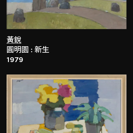
黃銳
圓明園 : 新生
1979