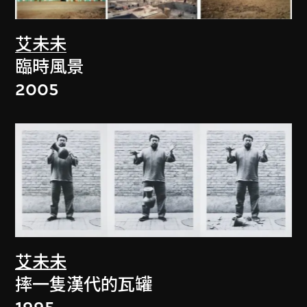
艾未未
臨時風景
2005
艾未未
摔一隻漢代的瓦罐