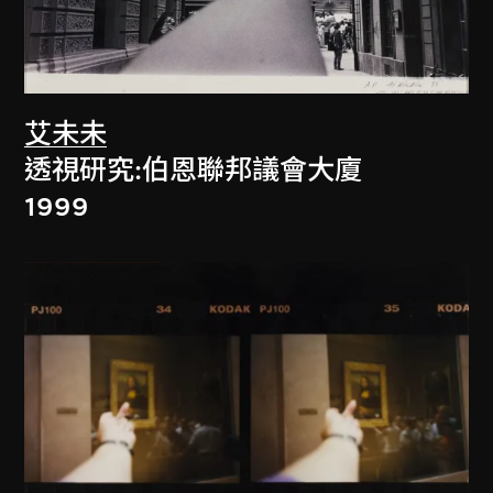
艾未未
透視研究:伯恩聯邦議會大廈
1999