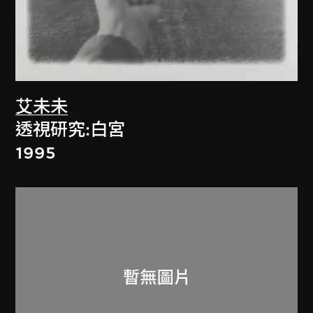
艾未未
透視研究:白宮
1995