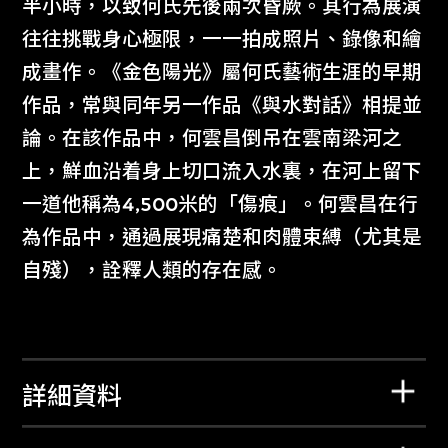
半小時，以致何氏先後兩次昏厥。其行為展演
往往挑戰身心極限，一一拍成照片、錄像和繪
成畫作。《金色陽光》屬何氏藝術生涯的早期
作品，常與同年另一作品《與水對話》相提並
論。在該作品中，何雲昌倒吊在雲南梁河之
上，鮮血沿着身上切口流入水裏，在河上留下
一道他稱為4,500米的「傷痕」。何雲昌在行
為作品中，通過展現痛楚和肉體束縛（尤其是
自殘），詮釋人類的存在感。
詳細資料