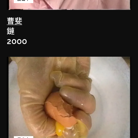
曹斐
鏈
2000