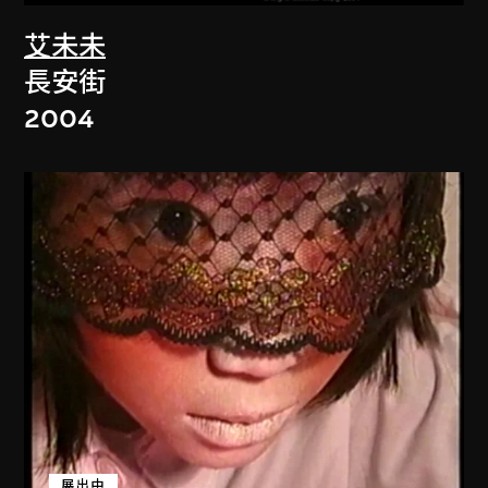
艾未未
長安街
2004
展出中