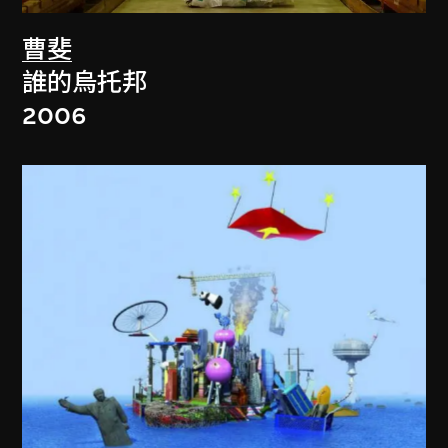
曹斐
誰的烏托邦
2006