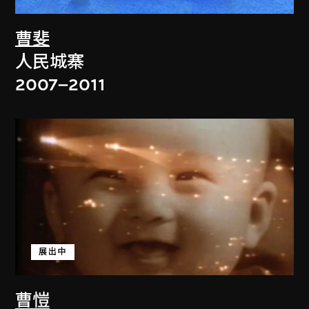
曹斐
人民城寨
2007–2011
展出中
曹愷