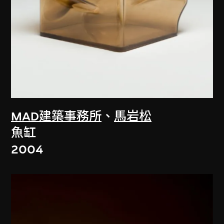
MAD建築事務所
、
馬岩松
魚缸
2004