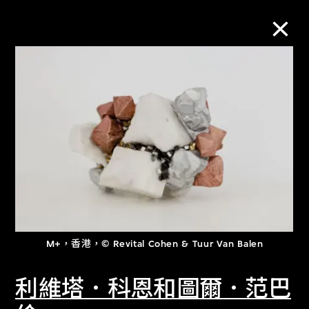
M+藏品
進一步篩選
搜索
關於M+藏品
M+，香港，© Revital Cohen & Tuur Van Balen
探索世界頂級的二十及二十一世紀視覺
文化藏品。
利維塔．科恩和圖爾．范巴