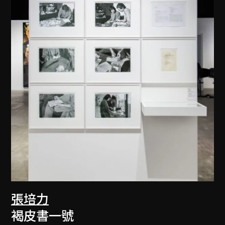
張培力
褐皮書一號