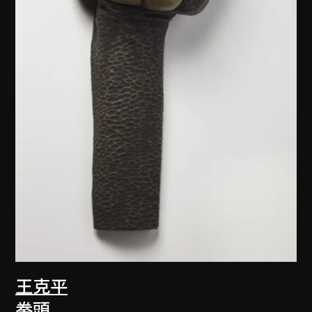
王克平
拳頭