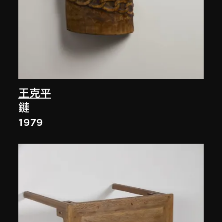
王克平
鏈
1979