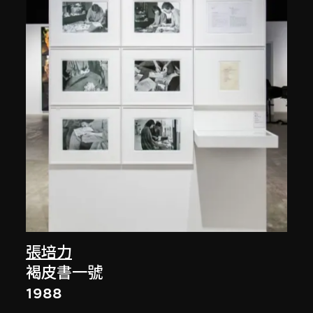
張培力
褐皮書一號
1988