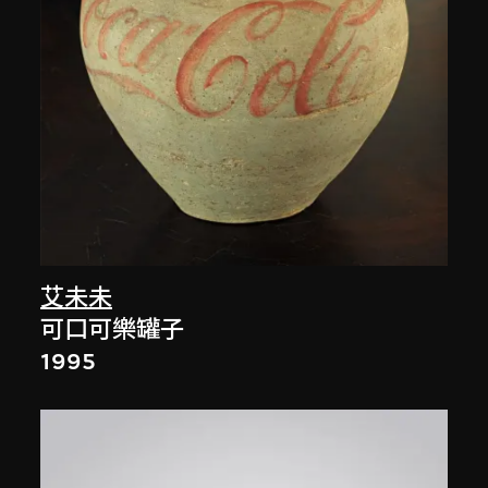
艾未未
可口可樂罐子
1995