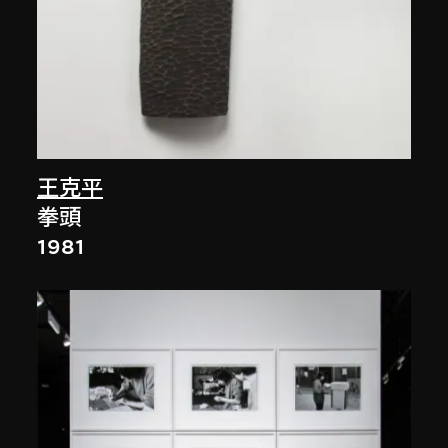
王克平
拳頭
1981