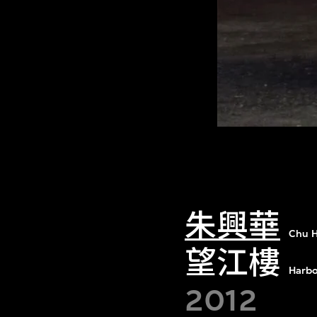
朱興華
Chu 
望江樓
Harbo
2012