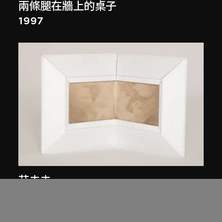
兩條腿在牆上的桌子
1997
艾未未
皮毛
1998