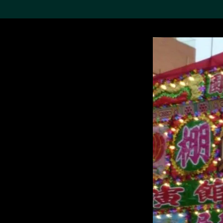
搜索M+藏品
Sea
19,052項結果
進一步篩選
關於M+藏品
探索世界頂級的二十及二十
一世紀視覺文化藏品。