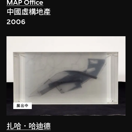
MAP Office
中國虛構地產
2006
展出中
扎哈．哈迪德