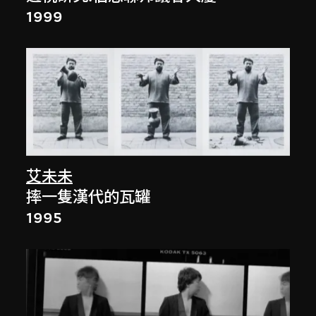
1999
艾未未
摔一隻漢代的瓦罐
1995