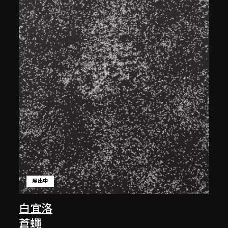
展出中
白宜洛
蒼蠅