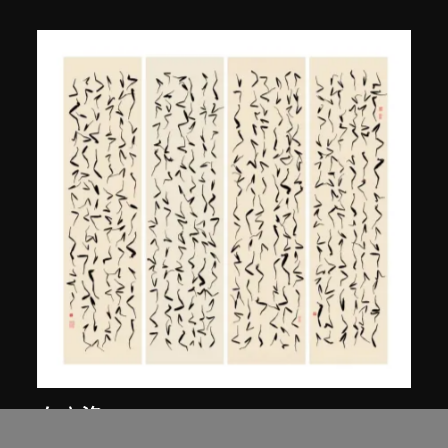
白宜洛
草書