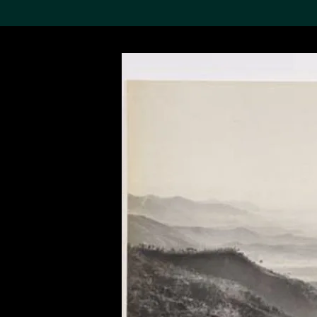
搜索M+藏品
Sea
19,052項結果
進一步篩選
關於M+藏品
探索世界頂級的二十及二十
一世紀視覺文化藏品。