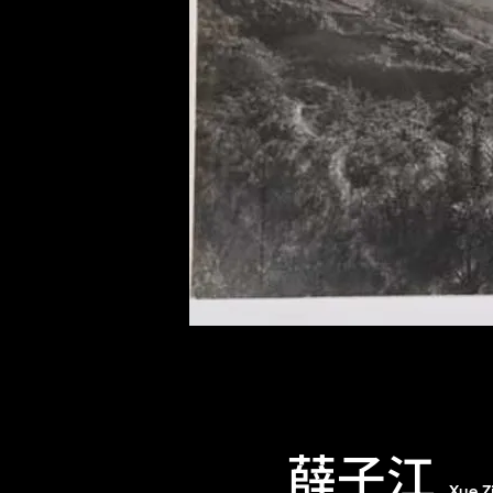
薛子江
Xue Z