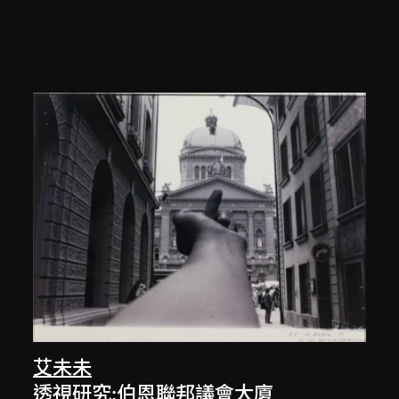
艾未未
透視研究:伯恩聯邦議會大廈