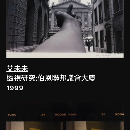
艾未未
透視研究:伯恩聯邦議會大廈
1999