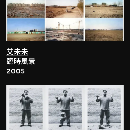
艾未未
臨時風景
2005