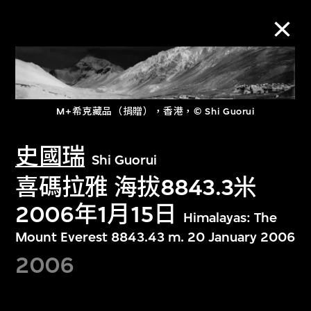
M+藏品
M+希克藏品（捐贈），香港，© Shi Guorui
進一步篩選
搜索
史國瑞
Shi Guorui
喜碼拉雅 海拔8843.3米
2006年1月15日
Himalayas: The
關於M+藏品
Mount Everest 8843.43 m. 20 January 2006
2006
探索世界頂級的二十及二十一世紀視覺
文化藏品。