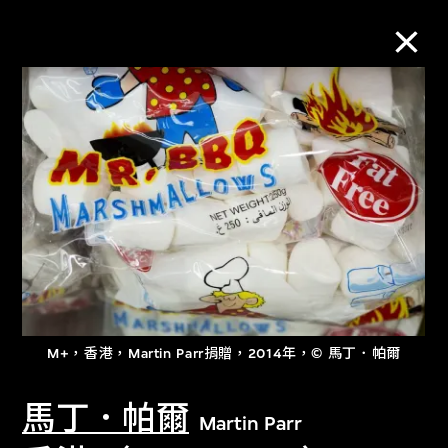
M+藏品
進一步篩選
搜索
關於M+藏品
M+，香港，Martin Parr捐贈，2014年，© 馬丁．帕爾
探索世界頂級的二十及二十一世紀視覺
文化藏品。
馬丁．帕爾
Martin Parr