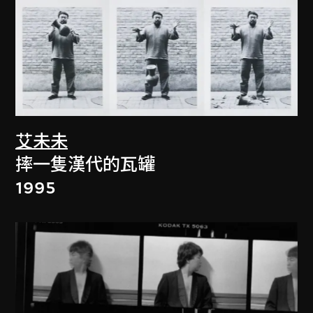
艾未未
摔一隻漢代的瓦罐
1995