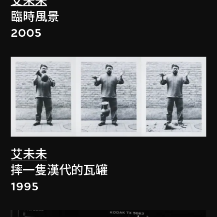
艾未未
臨時風景
2005
艾未未
摔一隻漢代的瓦罐
1995