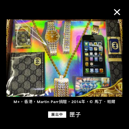
M+藏品
進一步篩選
搜索
關於M+藏品
M+，香港，Martin Parr捐贈，2014年，© 馬丁．帕爾
探索世界頂級的二十及二十一世紀視覺
匣子
展出中
文化藏品。