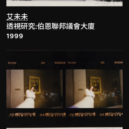
艾未未
透視研究:伯恩聯邦議會大廈
1999