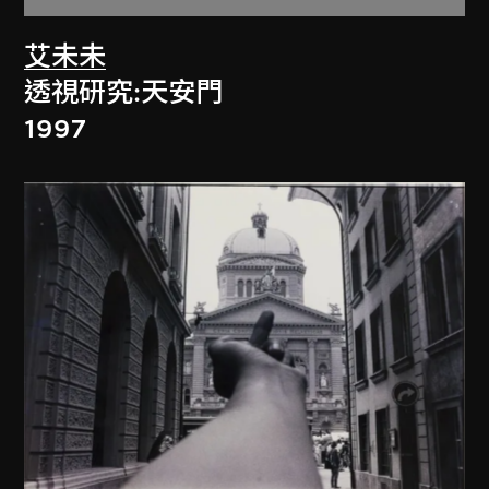
艾未未
透視研究:天安門
1997