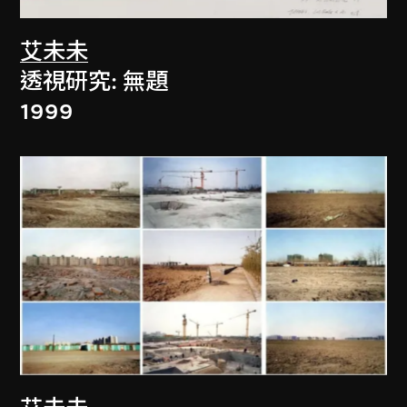
艾未未
透視研究: 無題
1999