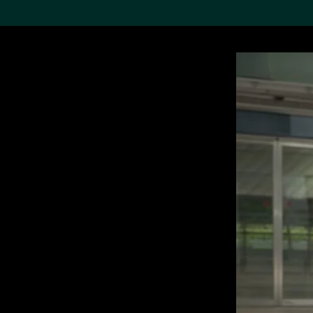
搜索M+藏品
Sea
19,052項結果
進一步篩選
關於M+藏品
探索世界頂級的二十及二十
一世紀視覺文化藏品。