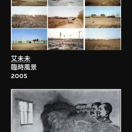
艾未未
臨時風景
2005