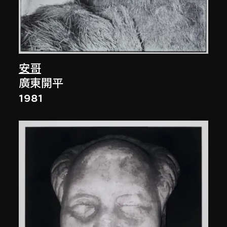
安哥
廣東開平
1981