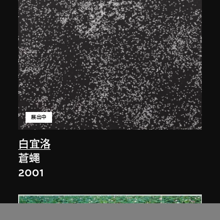
展出中
白宜洛
蒼蠅
2001