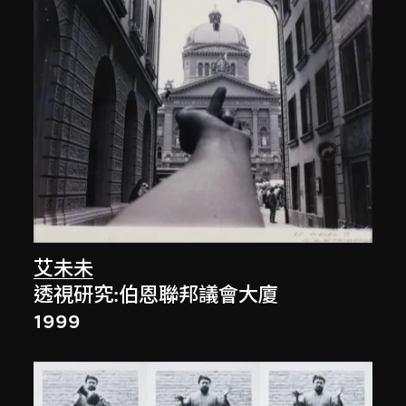
艾未未
透視研究:伯恩聯邦議會大廈
1999