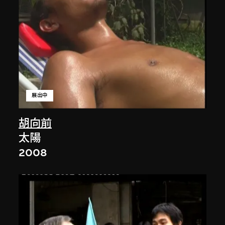
展出中
胡向前
太陽
2008