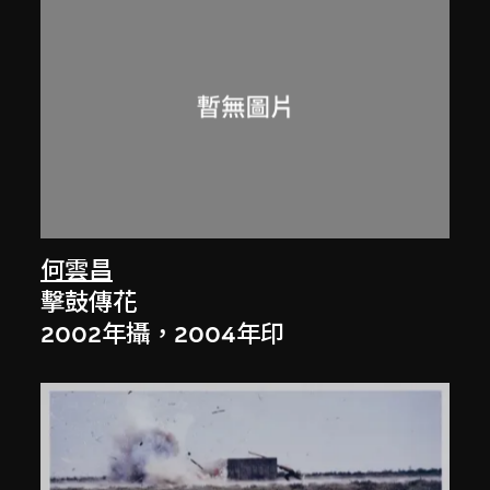
何雲昌
擊鼓傳花
2002年攝，2004年印