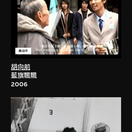
展出中
胡向前
藍旗飄飄
2006