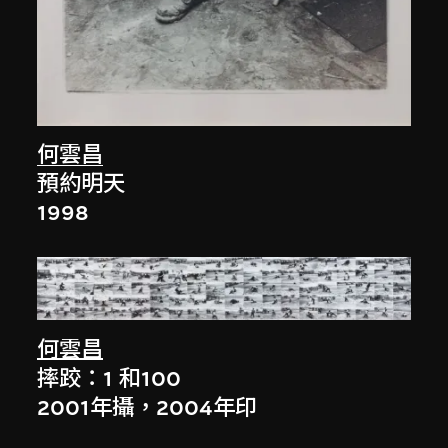
何雲昌
預約明天
1998
何雲昌
摔跤：1 和100
2001年攝，2004年印