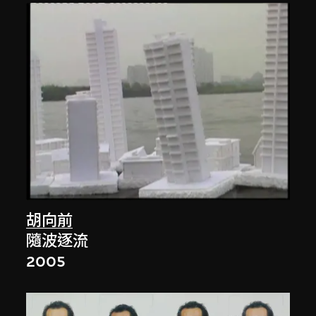
胡向前
隨波逐流
2005