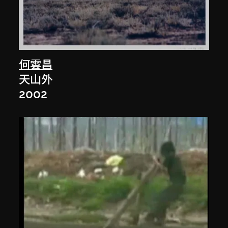
何雲昌
天山外
2002