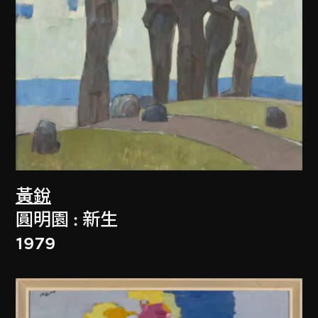
黃銳
圓明園 : 新生
1979