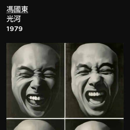
馮國東
光河
1979