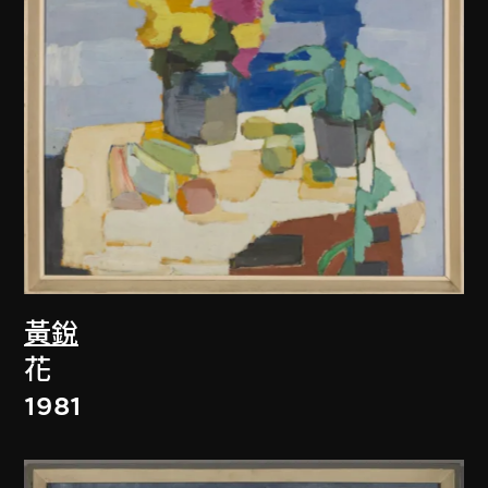
黃銳
花
1981