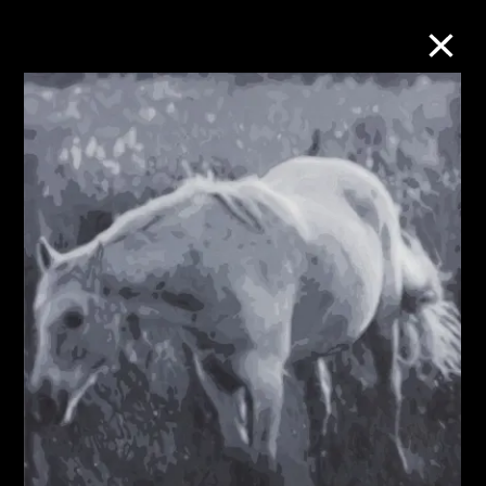
M+藏品
進一步篩選
搜索
關於M+藏品
探索世界頂級的二十及二十一世紀視覺
文化藏品。