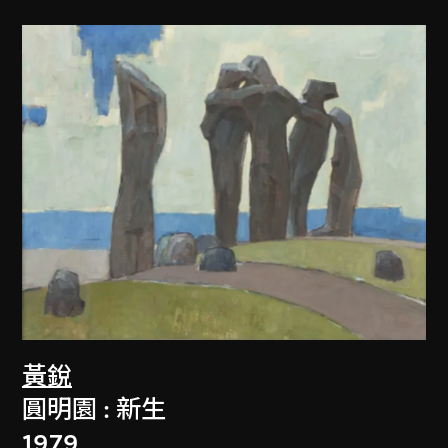
黃銳
圓明園 : 新生
1979