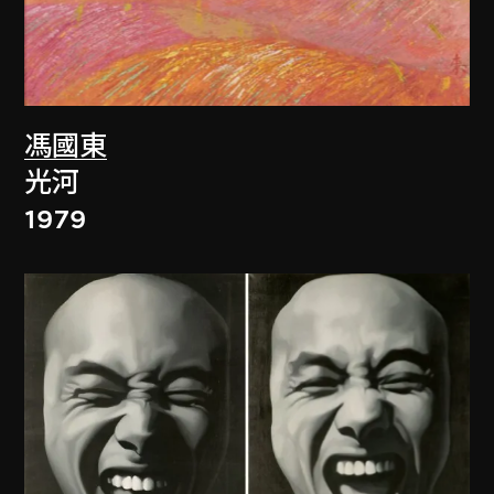
馮國東
光河
1979