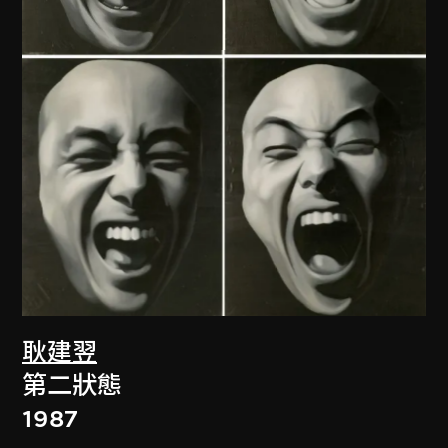
耿建翌
第二狀態
1987