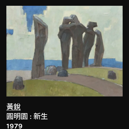
黃銳
圓明園 : 新生
1979