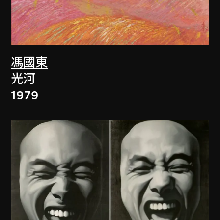
馮國東
光河
1979