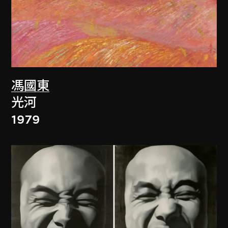
馮國東
光河
1979