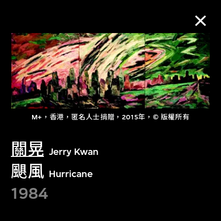
M+藏品
進一步篩選
搜索
M+，香港，匿名人士捐贈，2015年，© 版權所有
關晃
Jerry Kwan
關於M+藏品
颶風
Hurricane
探索世界頂級的二十及二十一世紀視覺
1984
文化藏品。