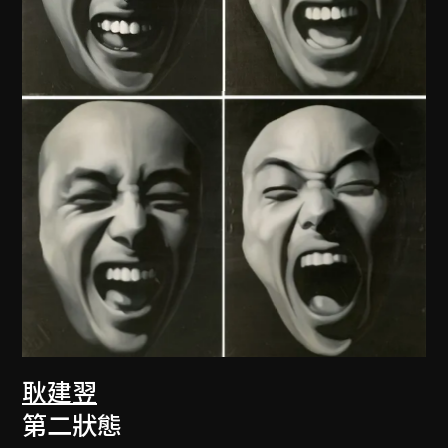
耿建翌
第二狀態