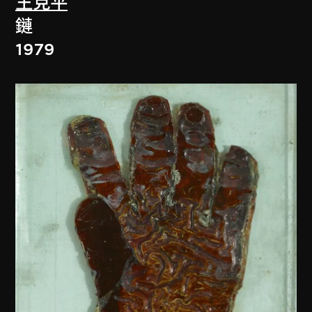
王克平
鏈
1979