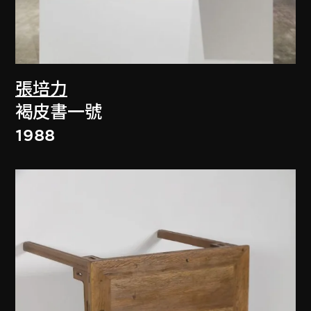
張培力
褐皮書一號
1988