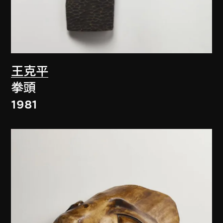
王克平
拳頭
1981