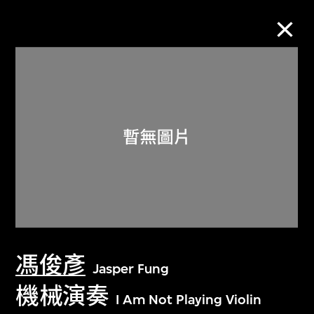
M+藏品
進一步篩選
搜索
關於M+藏品
馮俊彥
探索世界頂級的二十及二十一世紀視覺
Jasper Fung
文化藏品。
機械演奏
I Am Not Playing Violin