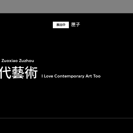
匣子
展出中
Zuoxiao Zuzhou
代藝術
I Love Contemporary Art Too