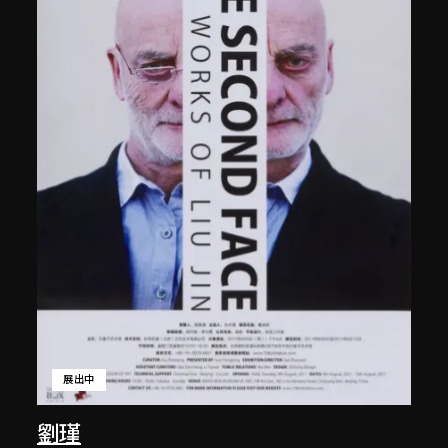
展出中
劉瑾