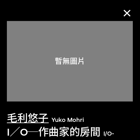
M+藏品
進一步篩選
搜索
關於M+藏品
毛利悠子
探索世界頂級的二十及二十一世紀視覺
Yuko Mohri
文化藏品。
I／O─作曲家的房間
I/O-