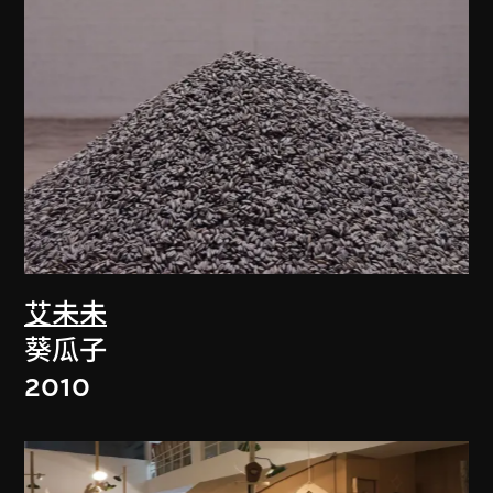
艾未未
葵瓜子
2010