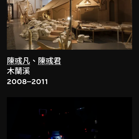
陳彧凡
、
陳彧君
木蘭溪
2008–2011