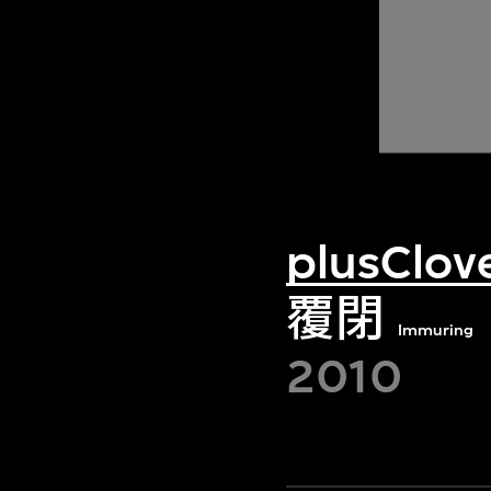
plusClov
覆閉
Immuring
2010