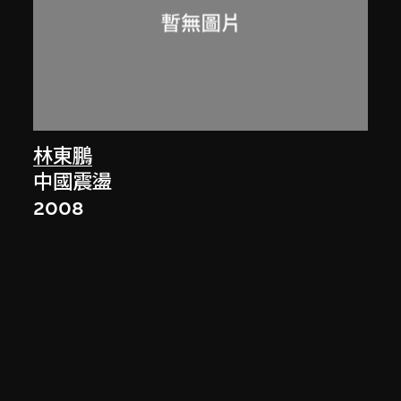
林東鵬
中國震盪
2008