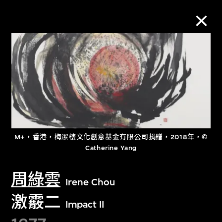
M+藏品
進一步篩選
搜索
M+，香港，梅潔樓文化創意基金有限公司捐贈，2018年，©
Catherine Yang
關於M+藏品
周綠雲
Irene Chou
探索世界頂級的二十及二十一世紀視覺
激霰二
文化藏品。
Impact II