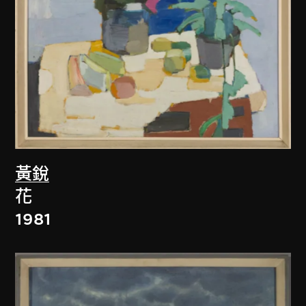
黃銳
花
1981