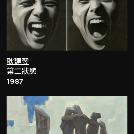
耿建翌
第二狀態
1987