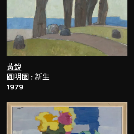
黃銳
圓明園 : 新生
1979