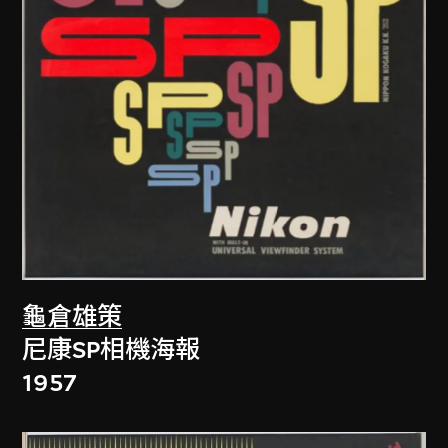
龜倉雄策
尼康SP相機海報
1957