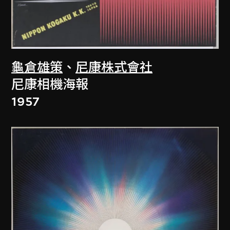
龜倉雄策
、
尼康株式會社
尼康相機海報
1957