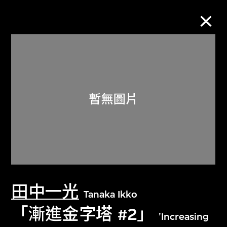
M+藏品
進一步篩選
搜索
關於M+藏品
田中一光
探索世界頂級的二十及二十一世紀視覺
Tanaka Ikko
文化藏品。
「漸進金字塔 #2」
'Increasing