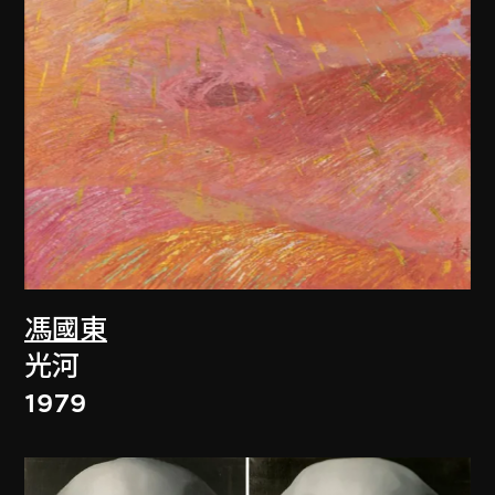
馮國東
光河
1979