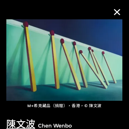
M+藏品
進一步篩選
搜索
關於M+藏品
M+希克藏品（捐贈），香港，© 陳文波
探索世界頂級的二十及二十一世紀視覺
文化藏品。
陳文波
Chen Wenbo