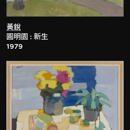
黃銳
圓明園 : 新生
1979