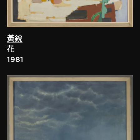
黃銳
花
1981