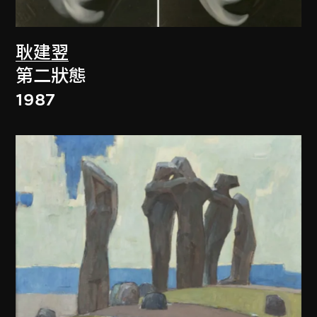
耿建翌
第二狀態
1987