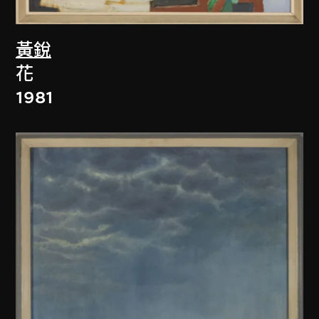
黃銳
花
1981