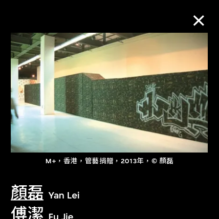
M+藏品
進一步篩選
搜索
關於M+藏品
M+，香港，管藝捐贈，2013年，© 顏磊
探索世界頂級的二十及二十一世紀視覺
顏磊
Yan Lei
文化藏品。
傅潔
Fu Jie