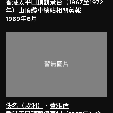
香港太平山頂觀景台（1967至1972
年）山頂纜車總站相關剪報
1969年6月
佚名（歐洲）
、
費雅倫