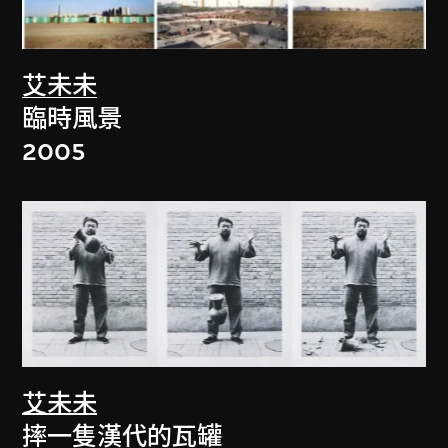
艾未未
臨時風景
2005
艾未未
摔一隻漢代的瓦罐