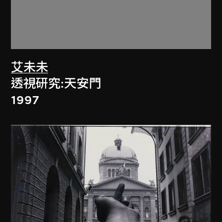
艾未未
透視研究:天安門
1997