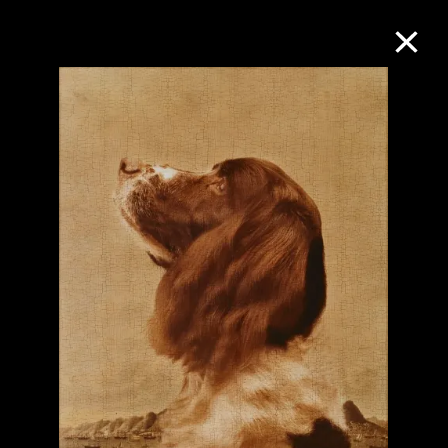
M+藏品
進一步篩選
搜索
關於M+藏品
探索世界頂級的二十及二十一世紀視覺
文化藏品。