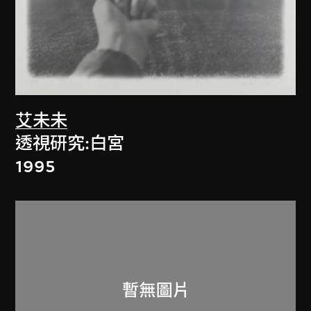
艾未未
透視研究:白宮
1995