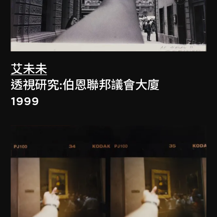
艾未未
透視研究:伯恩聯邦議會大廈
1999